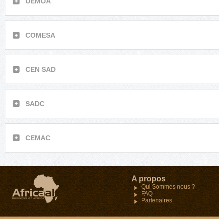
UEMOA
COMESA
CEN SAD
SADC
CEMAC
Maroc
A propos
34, Angle Avenue Oqba e
Qui Sommes nous ?
Oumeir- Agdal-Rabat
FAQ
Tel : (212)05 37 68 03 4
Partenaires
Fax : (212) 05 37 68 03 