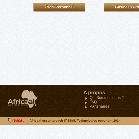
Profil Personnel
Business Prof
Maroc
A propos
34, Angle Avenue Oqba e
Qui Sommes nous ?
Oumeir- Agdal-Rabat
FAQ
Tel : (212)05 37 68 03 4
Partenaires
Fax : (212) 05 37 68 03 
Africaal est un produit ITISSAL Technologies copyright 2014